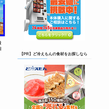
場所
厳
紹
【PR】ど冷えもんの食材をお探しなら