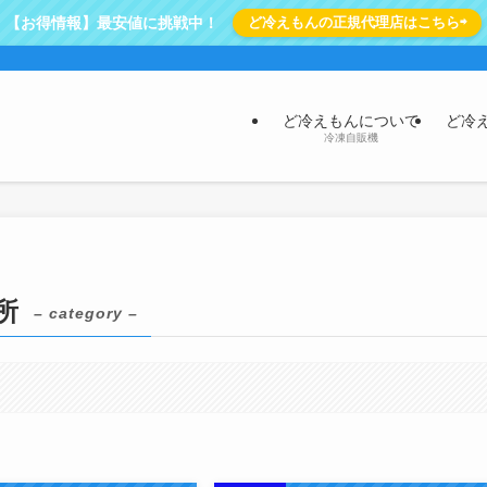
【お得情報】最安値に挑戦中！
ど冷えもんの正規代理店はこちら⇨
ど冷えもんについて
ど冷
冷凍自販機
所
– category –