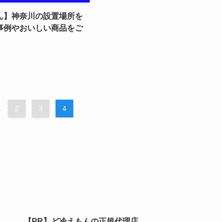
ん】神奈川の設置場所を
事例やおいしい商品をご
.
2
3
4
【PR】ど冷えもんの正規代理店