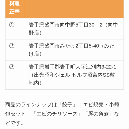
料理
正華
①
岩手県盛岡市向中野5丁目30－2（向中
野店）
②
岩手県盛岡市みたけ2丁目5-40（みた
け店）
③
岩手県岩手郡岩手町大字江刈内3-22-1
（出光昭和シェル セルフ沼宮内SS敷
地内）
商品のラインナップは「餃子」「エビ焼売・小籠
包セット」「エビのチリソース」「豚の角煮」な
どです。