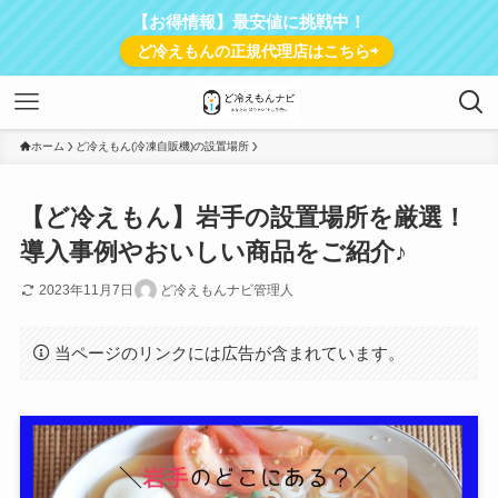
【お得情報】最安値に挑戦中！
ど冷えもんの正規代理店はこちら⇨
ホーム
ど冷えもん(冷凍自販機)の設置場所
【ど冷えもん】岩手の設置場所を厳選！
導入事例やおいしい商品をご紹介♪
2023年11月7日
ど冷えもんナビ管理人
当ページのリンクには広告が含まれています。