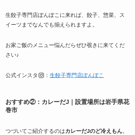
生餃子専門店ぽんぽこに来れば、餃子、惣菜、ス
イーツまでなんでも揃えられますよ。
お家ご飯のメニュー悩んだらぜひ覗きに来てくだ
さい♪
公式インスタ
：
生餃子専門店ぽんぽこ
おすすめ②：カレーだJ｜設置場所は岩手県
花
巻市
つづいてご紹介するのは
カレーだJ
のど冷えもん
。