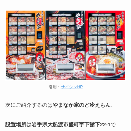
引用：
サイシンHP
次にご紹介するのは
やまなか家のど冷えもん
。
設置場所は岩手県大船渡市盛町字下館下22-1
で