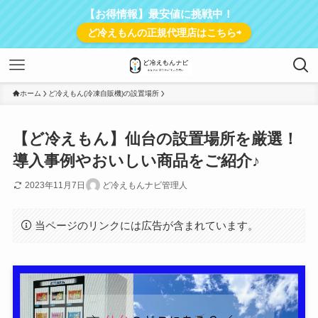
【お得情報】最安値に挑戦中！
ど冷えもんの正規代理店はこちら⇨
ホーム
ど冷えもん(冷凍自販機)の設置場所
【ど冷えもん】仙台の設置場所を厳選！
導入事例やおいしい商品をご紹介♪
2023年11月7日
ど冷えもんナビ管理人
当ページのリンクには広告が含まれています。